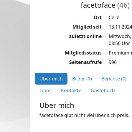
facetoface
(46)
Ort
Celle
Mitglied seit
13.11.202
zuletzt online
Mittwoch, 
08:56 Uhr
Mitgliedsstatus
Premiummi
Seitenaufrufe
996
Über mich
Bilder (1)
Berichte (0)
Tipps
Kontakte
Gästebuch
Über mich
facetoface gibt nicht viel über sich preis.