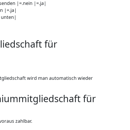
senden |=.nein |=.ja|
n |=.ja|
e unten|
liedschaft für
itgliedschaft wird man automatisch wieder
miummitgliedschaft für
voraus zahlbar.