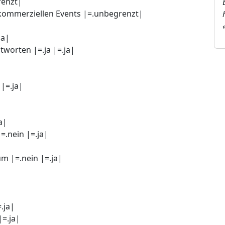
renzt|
 kommerziellen Events |=.unbegrenzt|
ja|
worten |=.ja |=.ja|
|
|=.ja|
|
a|
=.nein |=.ja|
m |=.nein |=.ja|
.ja|
|=.ja|