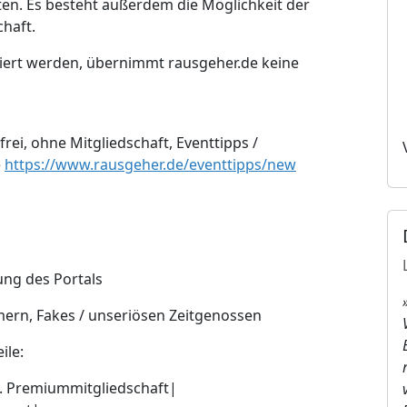
en. Es besteht außerdem die Möglichkeit der
haft.
nisiert werden, übernimmt rausgeher.de keine
rei, ohne Mitgliedschaft, Eventtipps /
e
https://www.rausgeher.de/eventtipps/new
ung des Portals
mern, Fakes / unseriösen Zeitgenossen
ile:
|_. Premiummitgliedschaft|