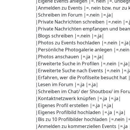
|Eigene Events anlegen |=. nein |=. unbeg
|Anmelden zu Events |=. nein bzw. nur zu
|Schreiben im Forum |=.nein |=.ja|
|Private Nachrichten schreiben |=.nein |=.
|Private Nachrichten empfangen und beant
|Blogs schreiben |=.nein |=.ja|
|Photos zu Events hochladen |=.nein |=.ja
|Persönliche Photogalerie anlegen |=.nein 
|Photos anschauen |=.ja |=.ja|
|Erweiterte Suche in Profilen |=.nein |=.ja
|Erweiterte Suche nach Events |=.nein |=.j
|Erfahren, wer die Profilseite besucht hat |
|Lesen im Forum |=.ja |=.ja|
|Schreiben im Chat/ der Shoutbox/ im Foru
|Kontaktnetzwerk knüpfen |=.ja |=.ja|
|Eigenes Profil erstellen |=.ja |=.ja|
|Eigenes Profilbild hochladen |=.ja |=.ja|
|Bis zu 10 Profilbilder hochladen |=.nein |=
|Anmelden zu kommerziellen Events |=.ja 