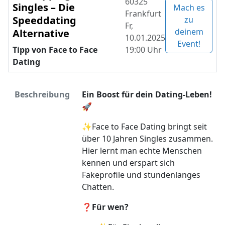
60325
Singles – Die
Mach es
Frankfurt
Speeddating
zu
Fr,
deinem
Alternative
10.01.2025
Event!
Tipp von Face to Face
19:00 Uhr
Dating
Beschreibung
Ein Boost für dein Dating-Leben!
🚀
✨Face to Face Dating bringt seit
über 10 Jahren Singles zusammen.
Hier lernt man echte Menschen
kennen und erspart sich
Fakeprofile und stundenlanges
Chatten.
❓Für wen?