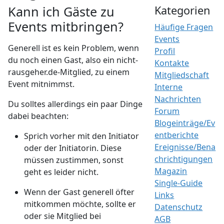
Kann ich Gäste zu
Kategorien
Events mitbringen?
Häufige Fragen
Events
Generell ist es kein Problem, wenn
Profil
du noch einen Gast, also ein nicht-
Kontakte
rausgeher.de-Mitglied, zu einem
Mitgliedschaft
Event mitnimmst.
Interne
Nachrichten
Du solltes allerdings ein paar Dinge
Forum
dabei beachten:
Blogeinträge/Ev
entberichte
Sprich vorher mit den Initiator
Ereignisse/Bena
oder der Initiatorin. Diese
chrichtigungen
müssen zustimmen, sonst
Magazin
geht es leider nicht.
Single-Guide
Wenn der Gast generell öfter
Links
mitkommen möchte, sollte er
Datenschutz
oder sie Mitglied bei
AGB